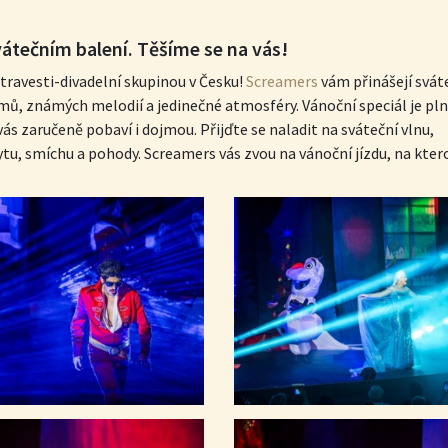
átečním balení. Těšíme se na vás!
travesti-divadelní skupinou v Česku!
Screamers
vám přinášejí svát
mů, známých melodií a jedinečné atmosféry. Vánoční speciál je pl
ás zaručeně pobaví i dojmou. Přijďte se naladit na sváteční vlnu,
tu, smíchu a pohody. Screamers vás zvou na vánoční jízdu, na kter