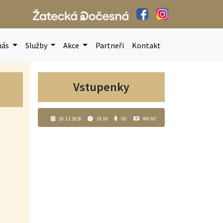
nás
Služby
Akce
Partneři
Kontakt
Vstupenky
10.12.2026
19:00
OG
400 Kč