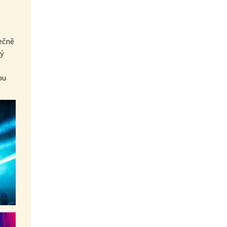
ečně
ný
ou