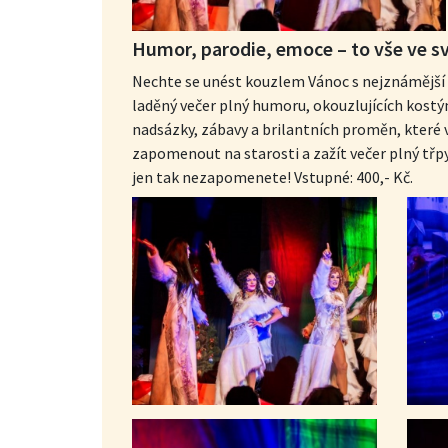
Humor, parodie, emoce – to vše ve sv
Nechte se unést kouzlem Vánoc s nejznámější 
laděný večer plný humoru, okouzlujících kostý
nadsázky, zábavy a brilantních proměn, které v
zapomenout na starosti a zažít večer plný třpy
jen tak nezapomenete! Vstupné: 400,- Kč.