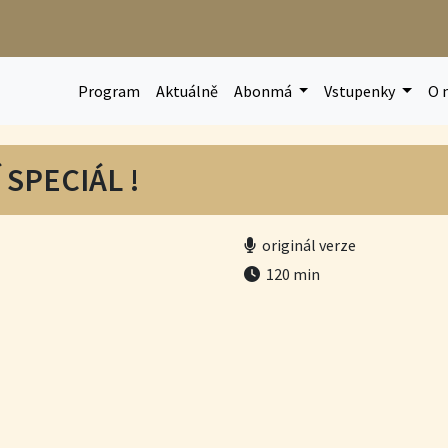
Program
Aktuálně
Abonmá
Vstupenky
O 
SPECIÁL !
originál verze
120 min