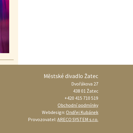
Městské divadlo Žatec
Dvořákova 27
438 01 Žatec
+420 415 710 519
Obchodní podmínky
Webdesign:
Ondřej Kubánek
Provozovatel:
ARECO SYSTEM s.r.o.