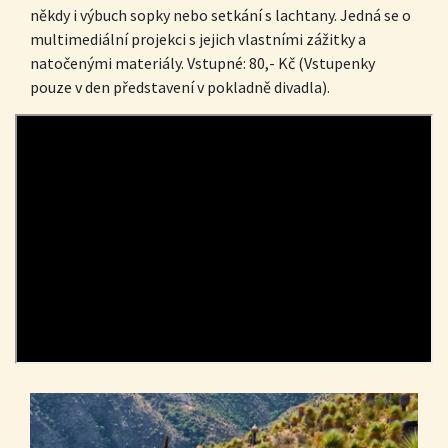
někdy i výbuch sopky nebo setkání s lachtany. Jedná se o
multimediální projekci s jejich vlastními zážitky a
natočenými materiály. Vstupné: 80,- Kč (Vstupenky
pouze v den představení v pokladně divadla).